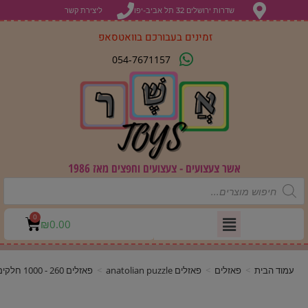
שדרות ירושלים 32 תל אביב-יפו
ליצירת קשר
זמינים בעבורכם בוואטסאפ
054-7671157
אשר צעצועים - צעצועים וחפצים מאז 1986
0
₪
0.00
עמוד הבית
>
פאזלים
>
פאזלים anatolian puzzle
>
פאזלים 260 - 1000 חלקים