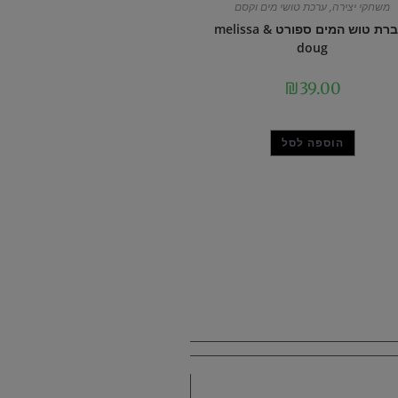
משחקי יצירה
,
ערכת טושי מים וקסם
חוברת טוש המים ספורט melissa &
doug
₪
39.00
הוספה לסל