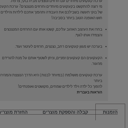
ערכת קעקועים מיוחדים עם חרוזים ונוצצים מבית בוקי, צרפת.
מי רוצה להתקשט בקעקועים מיוחדים וחרוזים מנצנצים? ערכת הקעק
של בוקי תעשה בשבילכם את העבודה ותהפוך אתכם לילדות והילדים 
חוש האופנה הטוב ביותר בסביבה!
בחרו את העיצוב האהוב עליכם, קשטו אותו עם החרוזים המנצנצים
והצמידו אותו לגוף.
בערכה יש מגוון קעקועים רחב, נצנצים, חרוזים לעיטור ועוד.
הקעקועים הם קעקועים זמניים, וניתן לשטוף אותם על מנת להורידם
מהעור.
ערכת קעקועים מושלמת (במיוחד לבנות) היא הדרך הנוצצת והמהירה
ביותר
להפוך כל ילדה וילד לילדים שמחים, מקושטים ואופנתיים!
הוראות בעברית
הזמנות
קבלה והספקת מוצרים
החזרת מוצרים