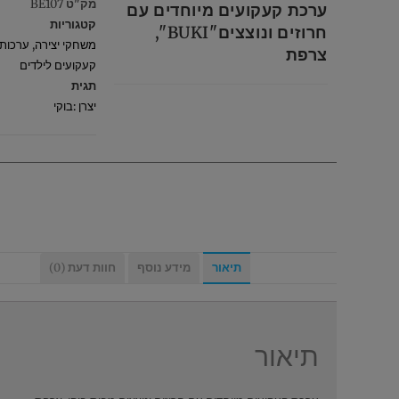
מק"ט
BE107
ערכת קעקועים מיוחדים עם
קטגוריות
חרוזים ונוצצים"BUKI",
משחקי יצירה
,
ערכות 
צרפת
קעקועים לילדים
תגית
יצרן :בוקי
תיאור
מידע נוסף
חוות דעת (0)
תיאור