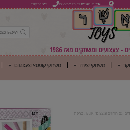
שדרות ירושלים 32 תל אביב-יפו
ליצירת קשר
 - צעצועים ומשחקים מאז 1986
קר
משחקי יצירה
משחקי קופסא וצעצועים
חרוזים ונוצצים"BUKI", צרפת