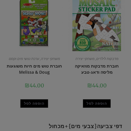
מדבקות לילדים
,
משחקי יצירה
משחקי יצירה
,
ערכת טושי מים וקסם
חוברת מדבקות מוזאיקה
חוברת טוש מים חיות משוגעות
מליסה ודאג-טבע
Melissa & Doug
₪
44.00
₪
44.00
הוספה לסל
הוספה לסל
דפי צביעה{צבעי מים}+מכחול