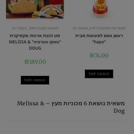
מוטוריקה התאמות דמיון
,
צעצועי עץ
משחקי מטבח ואוכל
,
צעצועי עץ
רעשן גשם לפעוטות מבית
סט הכנת ארוחה מקסיקנית
"hape"
"טאקו וטורטיה" MELISSA &
DOUG
₪
74.00
₪
189.00
הוספה לסל
הוספה לסל
משאית נושאת 6 מכוניות מעץ – Melissa &
Dog