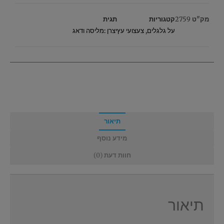
מק"ט
2759
קטגוריות
תגית
על גלגלים
,
צעצועי עץ
יצרן :מליסה ודאג
תיאור
מידע נוסף
חוות דעת (0)
תיאור