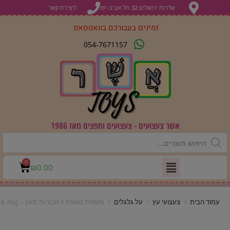
שדרות ירושלים 32 תל אביב-יפו
ליצירת קשר
זמינים בעבורכם בוואטסאפ
054-7671157
אשר צעצועים - צעצועים וחפצים מאז 1986
0
₪
0.00
עמוד הבית
>
צעצועי עץ
>
על גלגלים
>
משאית נושאת 6 מכוניות מעץ – melissa & dog