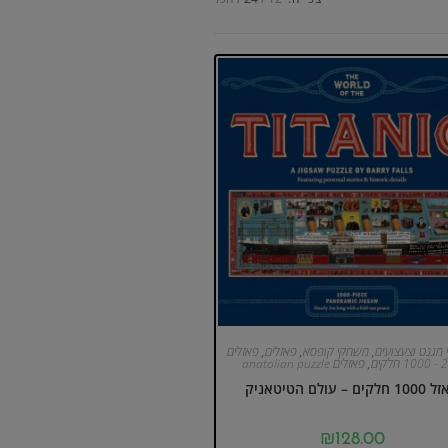
מגנט וצעצועים
,
משחקי קופסא
,
פאזלים
,
פאזלים
חלקים
,
פאזלים anatolian puzzle
לקים – עולם הטיטאניק
₪
128.00