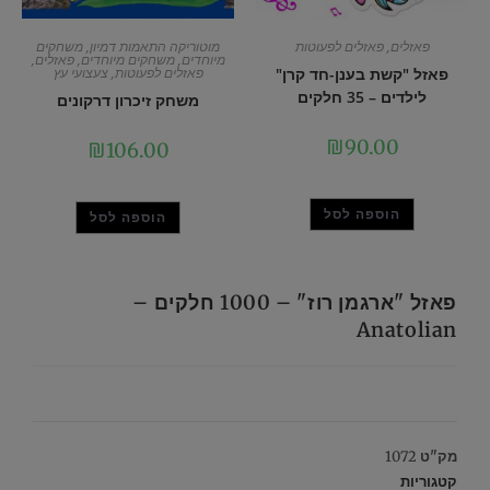
פאזלים
,
פאזלים לפעוטות
מוטוריקה התאמות דמיון
,
משחקים
מיוחדים
,
משחקים מיוחדים
,
פאזלים
,
פאזל "קשת בענן-חד קרן"
פאזלים לפעוטות
,
צעצועי עץ
לילדים – 35 חלקים
משחק זיכרון דרקונים
₪
90.00
₪
106.00
הוספה לסל
הוספה לסל
פאזל "ארגמן רוז" – 1000 חלקים –
Anatolian
מק"ט
1072
קטגוריות