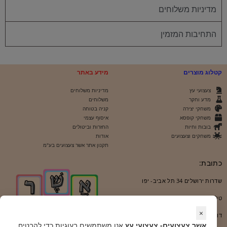
מדיניות משלוחים
התחיבות המזמין
קטלוג מוצרים
מידע באתר
צעצועי עץ
מדיניות משלוחים
מדע וחקר
משלוחים
משחקי יצירה
קניה בטוחה
משחקי קופסא
איסוף עצמי
בובות וחיות
החזרות וביטולים
משחקים וצעצועים
אודות
תקנון אתר אשר צעצועים בע"מ
כתובת:
שדרות ירושלים 34 תל אביב- יפו
טל’: 054-7671157
×
דו"אל: ashera@bezeqint.net
אשר צעצועים- צעצועי עץ
אנו משתמשים בעוגיות כדי להבטיח