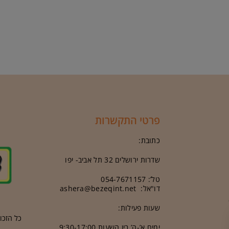
פרטי התקשרות
כתובת:
שדרות ירושלים 32 תל אביב- יפו
טל’: 054-7671157
דו"אל: ashera@bezeqint.net
שעות פעילות:
כל הזכויות ש
ימים א’-ה’ בין
ה
שעות 9:30-17:00